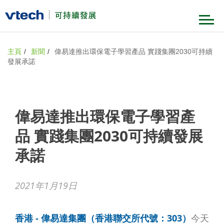
可持續發展根基
主頁
新聞
偉易達推出環保電子學習產品 實踐集團2030可持續
發展承諾
策略
企業管治及商業道德
偉易達推出環保電子學習產
產品責任與價值鏈管理
里程碑
品 實踐集團2030可持續發展
環境
員工
承諾
新聞
社會
2021年1月19日
獎項與嘉許
香港 - 偉易達集團（香港聯交所代號：303）
今天