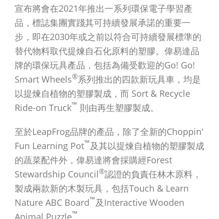
報告和政策
宣布將會在2021年推出一系列環保電子學習產
品，標誌集團實踐其可持續發展承諾的重要一
步，即在2030年或之前以符合可持續發展標準的
繁體中文
替代物料取代提煉自石化原料的塑膠。偉易達品
English
牌的環保玩具產品，包括為備受歡迎的Go! Go!
繁體中文
®
Smart Wheels
系列推出的四款新玩具車，均是
Français
以提煉自植物的塑膠製成，而 Sort & Recycle
Dutch
™
Ride-on Truck
則由再生塑膠製成。
至於LeapFrog品牌的產品，除了全新的Choppin'
™
Fun Learning Pot
及其以提煉自植物的塑膠製成
的蔬菜配件外，偉易達將會採購經Forest
®
Stewardship Council
認證的負責任林木原料，
製成兩款新的木製玩具，包括Touch & Learn
™
Nature ABC Board
及Interactive Wooden
™
Animal Puzzle
。