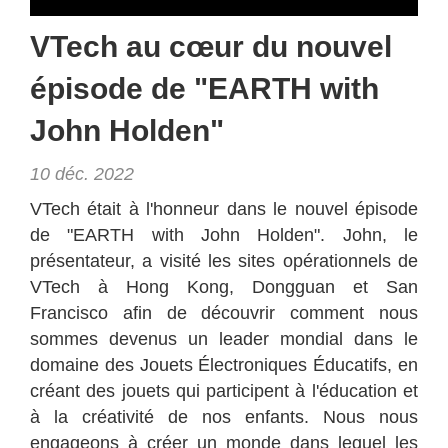
Rapports & Politiques
V
Tech au cœur du nouvel
épisode de "EARTH with
Français
English
John Holden"
繁體中文
Français
10 déc. 2022
Dutch
VTech était à l'honneur dans le nouvel épisode
de "EARTH with John Holden". John, le
présentateur, a visité les sites opérationnels de
VTech à Hong Kong, Dongguan et San
Francisco afin de découvrir comment nous
sommes devenus un leader mondial dans le
domaine des Jouets Électroniques Éducatifs, en
créant des jouets qui participent à l'éducation et
à la créativité de nos enfants. Nous nous
engageons à créer un monde dans lequel les