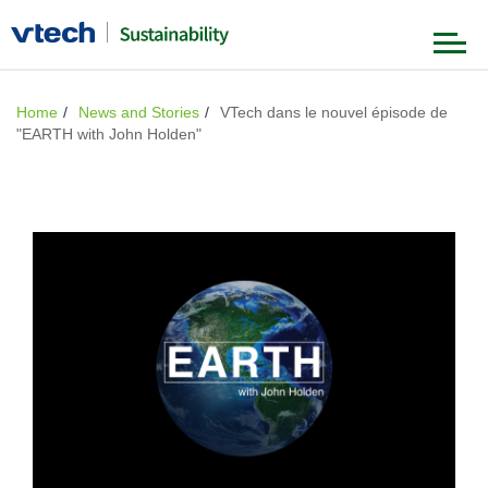
Nos fondements
Home
News and Stories
VTech dans le nouvel épisode de
"EARTH with John Holden"
Notre stratégie
Gouvernance & Éthique
Produits & Chaîne de valeur
Nos actions
Environnement
Nos employés
Nouveautés & Infos
Société
Notations & Récompenses