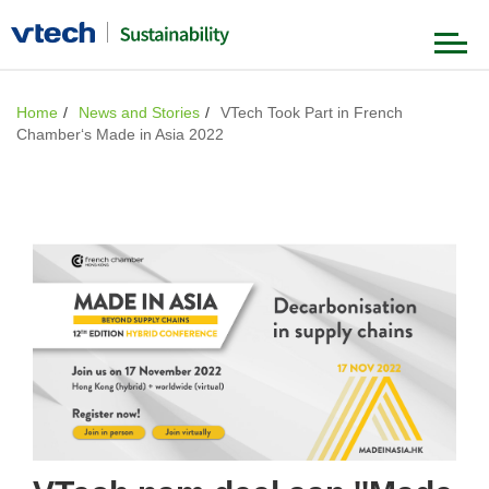
Our Foundation
Home
News and Stories
VTech Took Part in French
Chamber‘s Made in Asia 2022
Our Strategy
Governance & Ethics
Product & Value Chain
Our Journey
Environment
Our People
News & Stories
Society
Our Achievements