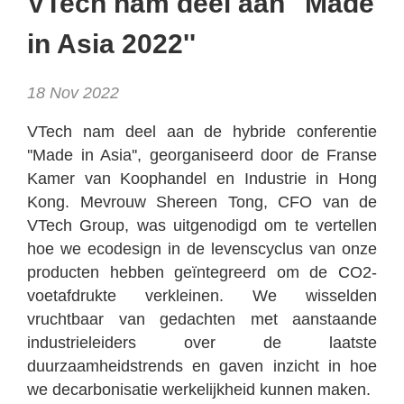
VTech nam deel aan ''Made
Reports & Policies
in Asia 2022''
Italian
18 Nov 2022
English
繁體中文
VTech nam deel aan de hybride conferentie
''Made in Asia'', georganiseerd door de Franse
Français
Kamer van Koophandel en Industrie in Hong
Dutch
Kong. Mevrouw Shereen Tong, CFO van de
VTech Group, was uitgenodigd om te vertellen
hoe we ecodesign in de levenscyclus van onze
producten hebben geïntegreerd om de CO2-
voetafdrukte verkleinen. We wisselden
vruchtbaar van gedachten met aanstaande
industrieleiders over de laatste
duurzaamheidstrends en gaven inzicht in hoe
we decarbonisatie werkelijkheid kunnen maken.